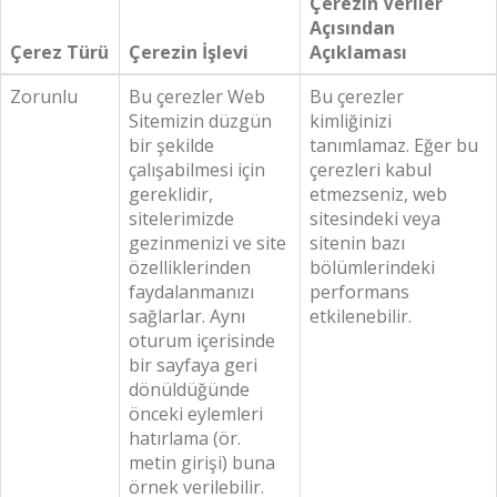
Çerezin Veriler
Açısından
Çerez Türü
Çerezin İşlevi
Açıklaması
Zorunlu
Bu çerezler Web
Bu çerezler
Sitemizin düzgün
kimliğinizi
bir şekilde
tanımlamaz. Eğer bu
çalışabilmesi için
çerezleri kabul
gereklidir,
etmezseniz, web
sitelerimizde
sitesindeki veya
gezinmenizi ve site
sitenin bazı
özelliklerinden
bölümlerindeki
faydalanmanızı
performans
sağlarlar. Aynı
etkilenebilir.
oturum içerisinde
bir sayfaya geri
dönüldüğünde
önceki eylemleri
hatırlama (ör.
metin girişi) buna
örnek verilebilir.