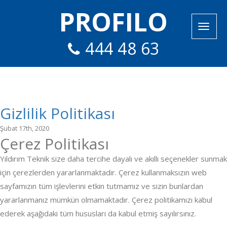
PROFILO
444 48 63
Gizlilik Politikası
Şubat 17th, 2020
Çerez Politikası
Yıldırım Teknik size daha tercihe dayalı ve akıllı seçenekler sunmak
için çerezlerden yararlanmaktadır. Çerez kullanmaksızın web
sayfamızın tüm işlevlerini etkin tutmamız ve sizin bunlardan
yararlanmanız mümkün olmamaktadır. Çerez politikamızı kabul
ederek aşağıdaki tüm hususları da kabul etmiş sayılırsınız.