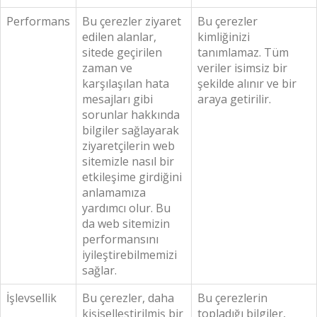
Performans
Bu çerezler ziyaret
Bu çerezler
edilen alanlar,
kimliğinizi
sitede geçirilen
tanımlamaz. Tüm
zaman ve
veriler isimsiz bir
karşılaşılan hata
şekilde alınır ve bir
mesajları gibi
araya getirilir.
sorunlar hakkında
bilgiler sağlayarak
ziyaretçilerin web
sitemizle nasıl bir
etkileşime girdiğini
anlamamıza
yardımcı olur. Bu
da web sitemizin
performansını
iyileştirebilmemizi
sağlar.
İşlevsellik
Bu çerezler, daha
Bu çerezlerin
kişiselleştirilmiş bir
topladığı bilgiler,