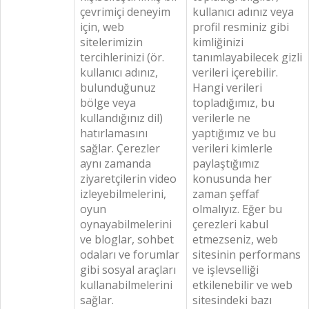
çevrimiçi deneyim
kullanıcı adınız veya
için, web
profil resminiz gibi
sitelerimizin
kimliğinizi
tercihlerinizi (ör.
tanımlayabilecek gizli
kullanıcı adınız,
verileri içerebilir.
bulunduğunuz
Hangi verileri
bölge veya
topladığımız, bu
kullandığınız dil)
verilerle ne
hatırlamasını
yaptığımız ve bu
sağlar. Çerezler
verileri kimlerle
aynı zamanda
paylaştığımız
ziyaretçilerin video
konusunda her
izleyebilmelerini,
zaman şeffaf
oyun
olmalıyız. Eğer bu
oynayabilmelerini
çerezleri kabul
ve bloglar, sohbet
etmezseniz, web
odaları ve forumlar
sitesinin performans
gibi sosyal araçları
ve işlevselliği
kullanabilmelerini
etkilenebilir ve web
sağlar.
sitesindeki bazı