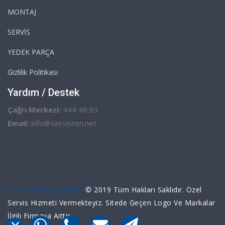
MONTAJ
SERVİS
YEDEK PARÇA
Gizlilik Politikası
Yardım / Destek
Çağrı Merkezi:
444 48 63
Email:
info@servisten.net
Bizi Tercih Etmelisiniz
© 2019 Tüm Hakları Saklıdır. Özel
Servis Hizmeti Vermekteyiz. Sitede Geçen Logo Ve Markalar
İlgili Firmaya Aittir.