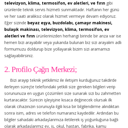
televizyon, klima, termosifon, ev aletleri, ve fırın
gibi
ürünlerde teknik servis hizmeti sunmaktadır. Haftanın her günü
ve her saati aralıksız olarak hizmet vermeye devam ediyoruz.
Eğer sizinde
beyaz eşya, buzdolabı, çamaşır makinesi,
bulaşık makinası, televizyon, klima, termosifon, ev
aletleri ve fırın
ürünlerinizden herhangi birinde bir arıza var ise
hemen bizi arayabilir veya yukarıda bulunan biz sizi arayalım adlı
formumuzu doldurup bize yollayarak bizim sizi aramamızı
sağlayabilirsiniz.
2. Profilo Çağrı Merkezi;
Bizi arayıp teknik yetkilimiz ile iletişim kurduğunuz takdirde
ilerleyen süreçte telefondaki yetkili size gereken bilgileri verip
sorununuza en uygun çözümleri size sunarak sizi bu zahmetten
kurtaracaktır. Sürecin işleyişine kısaca değinecek olursak ilk
olarak cihazınızın sorunuyla ilgili kısa bir bilgilendirme alındıktan
sonra isim, adres ve telefon numaranız kaydedilir. Ardından bu
bilgiler sahadaki arkadaşlarımıza iletilerek iş yoğunluğuna bağlı
olarak arkadaşlarımız ev, iş, okul, hastan, fabrika, kamu