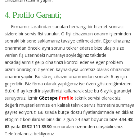
4. Profilo Garanti;
Firmamız tarafından sunulan herhangi bir hizmet sonrası
sizlere bir servis fişi sunulur. O fişi cihazınızın onarım işleminden
sonraki bir sene saklamanız tavsiye edilmektedir. Eğer cihazınız
onarımdan önceki aynı sorunu tekrar ederse bize ulaşıp size
verilen fiş üzerindeki numarayı söylediğiniz takdirde
arkadaşlarımız gelip cihazınızı kontrol eder ve eğer problem
bizim onardığımız yerden kaynaklıysa ücretsiz olarak cihazınızın
onarımı yapılır. Bu süreç cihazın onarımından sonraki 6 ay için
geçerlidir. Biz firma olarak yaptığımız işe özen gösterdiğimizden
ötürü 6 ay kendi insiyatifimizi kullanarak size bu 6 aylık garantiyi
sunuyoruz. İzmir
Göztepe
Profilo
teknik servisi olarak siz
değerli müşterilerimize en kaliteli teknik servis hizmetini sunmaya
gayret ediyoruz. Bu sırada bütçe dostu fiyatlandırmada en dikkat
ettiğimiz konulardan birisidir. 7 gün 24 saat boyunca bize
444 48
63
yada
0532 111 3530
numaraları üzerinden ulaşabilirsiniz.
Telefonlarınızı bekliyoruz.